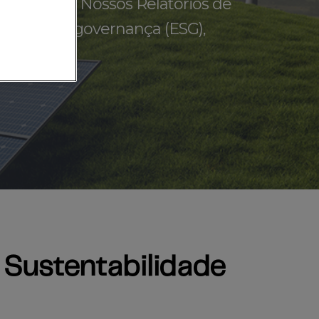
nsparência. Nossos Relatórios de
ciais e de governança (ESG),
 Sustentabilidade