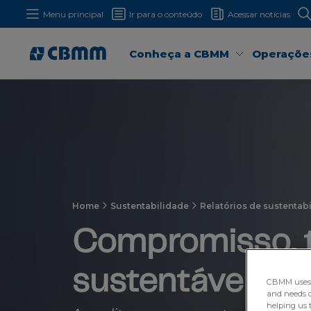
Menu principal
Ir para o conteúdo
Acessar notícias
Conheça a CBMM
Operaçõe
Home
Sustentabilidade
Relatórios de sustentab
Compromisso, t
sustentável
CBMM uses H
and needs of
helping us 