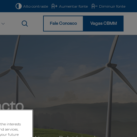
Alto contraste
Aumentar fonte
Diminuir fonte
Fale Conosco
Vagas CBMM
Início
acto
the interests
nd services,
your future