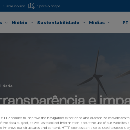
Buscar no site
Ir para o mapa
s
Nióbio
Sustentabilidade
Mídias
PT
ilidade
ransparência e imp
TTP cookies to improve the navigation experience and customize its websites to 
 the data subject, as well as to collect information about the use of our websites a
to improve our structures and content. HTTP cookies can also be used to speed up 