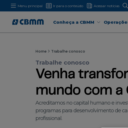
Menu principal
Ir para o conteúdo
Acessar notícias
Conheça a CBMM
Operaçõe
Home
Trabalhe conosco
Trabalhe conosco
Venha transfo
mundo com a
Acreditamos no capital humano e inve
programas para desenvolvimento de car
profissional.