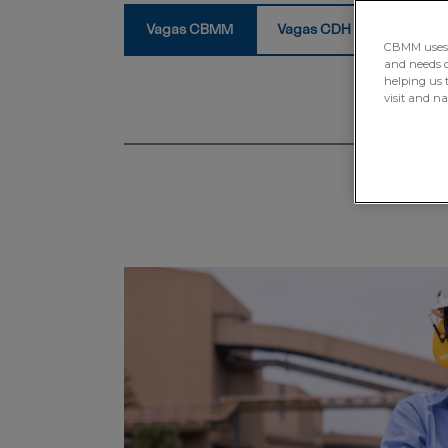
Vagas CBMM
Vagas CDH
CBMM uses H
and needs of
helping us 
visit and n