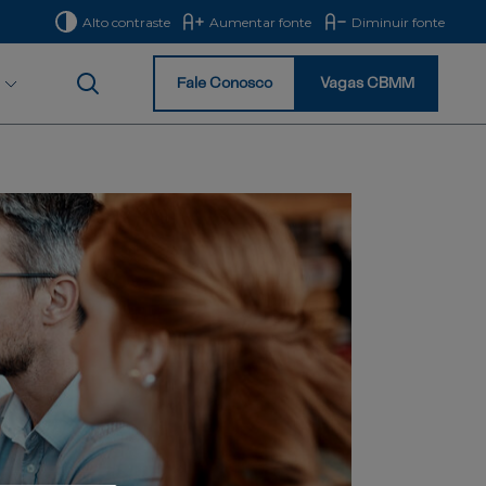
Alto contraste
Aumentar fonte
Diminuir fonte
Fale Conosco
Vagas CBMM
Início