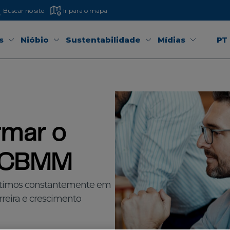
Buscar no site
Ir para o mapa
s
Nióbio
Sustentabilidade
Mídias
PT
rmar o
 CBMM
stimos constantemente em
reira e crescimento