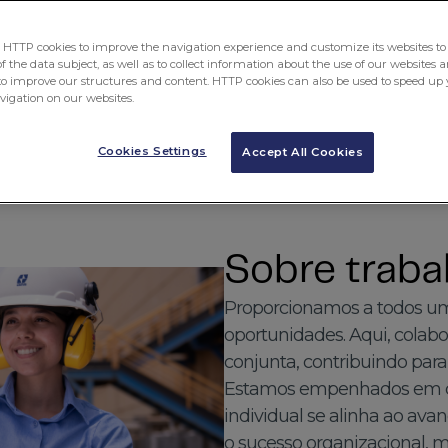
TTP cookies to improve the navigation experience and customize its websites to 
 the data subject, as well as to collect information about the use of our websites a
to improve our structures and content. HTTP cookies can also be used to speed up 
avigation on our websites.
Cookies Settings
Accept All Cookies
Sobre trab
Proporcionamos a todos um
oportunidades. Aqui, cola
conjunta, contribuindo par
Estamos empenhados em cr
individual se alinha ao ava
o sucesso organizacional,