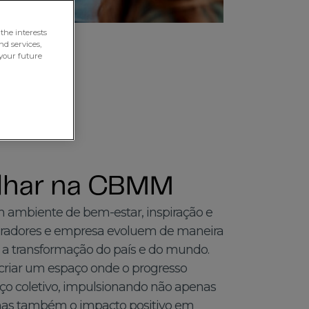
the interests
nd services,
your future
alhar na CBMM
 ambiente de bem-estar, inspiração e
boradores e empresa evoluem de maneira
a a transformação do país e do mundo.
iar um espaço onde o progresso
nço coletivo, impulsionando não apenas
 mas também o impacto positivo em