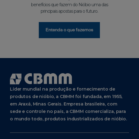
+55
benefícios que fazem do Nióbio uma das
(11)
principais apostas para o futuro.
2107-
9222
Entenda o que fazemos
CBMM
Europe
BV
WTC H-
Tower -
Zuidplein
96 / 1077
XV
Amsterdã
Países
Baixos
Líder mundial na produção e fornecimento de
produtos de nióbio, a CBMM foi fundada, em 1955,
+31
(0)
em Araxá, Minas Gerais. Empresa brasileira, com
20
881-
sede e controle no país, a CBMM comercializa, para
3140
o mundo todo, produtos industrializados de nióbio.
+31
(0)
20
881-