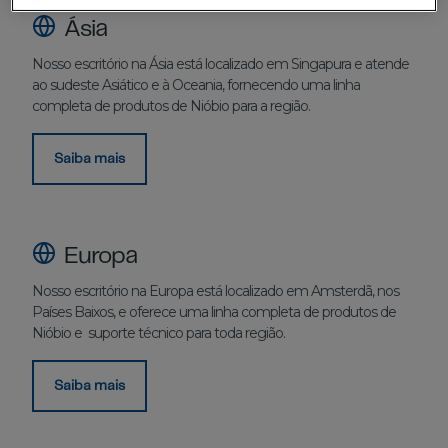
Ásia
Nosso escritório na Ásia está localizado em Singapura e atende
ao sudeste Asiático e à Oceania, fornecendo uma linha
completa de produtos de Nióbio para a região.
Saiba mais
Europa
Nosso escritório na Europa está localizado em Amsterdã, nos
Países Baixos, e oferece uma linha completa de produtos de
Nióbio e suporte técnico para toda região.
Saiba mais