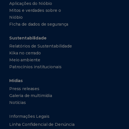
#26-10
Aplicações do Nióbio
Ocean
Financial
Mitos e verdades sobre o
Centre
Singapura
Nióbio
Singapura
FIcha de dados de segurança
049315
Sustentabilidade
+65
6303-
Relatórios de Sustentabilidade
0290
Kika no cerrado
+65
6303-
Meio ambiente
0299
Patrocínios institucionais
Mídias
CBMM
North
Press releases
America,
Inc.
Galeria de multimídia
Notícias
5251
Westheimer
Suite 340
Informações Legais
Houston
Texas EUA
Linha Confidencial de Denúncia