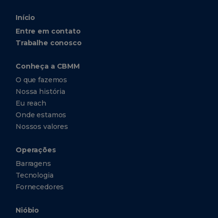
3140
Início
Entre em contato
CBMM
Technology
Trabalhe conosco
Suisse
Avenue
Conheça a CBMM
Pictet-de-
Rochemont,
O que fazemos
8, 1207
Nossa história
Genebra
Suíça
Eu reach
+41
Onde estamos
22
Nossos valores
318-
4050
Operações
Barragens
CBMM
Asia
Tecnologia
Pte.
Fornecedores
Ltd.
10 Collyer
Nióbio
Quay ​