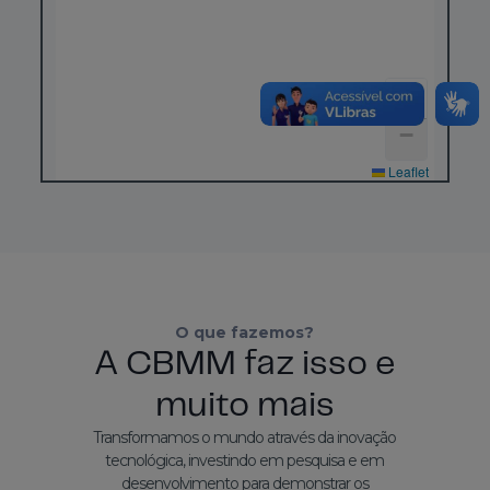
Regionais
3669-
3000/3201-
Escritórios
4500
Representativos
+55
+
(34)
Distribuidores
3669-
3100
−
Armazéns
Leaflet
CBMM
Vendas
e
Aplicações
da
Tecnologia
Avenida
Brigadeiro
O que fazemos?
Faria
A CBMM faz isso e
Lima,
4285, 9º
andar
muito mais
São Paulo
SP Brasil
Transformamos o mundo através da inovação
04538-
tecnológica, investindo em pesquisa e em
133
desenvolvimento para demonstrar os