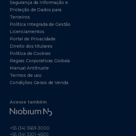
77056
Segurança da Informação e
Proteção de Dados para
Tel: +1
(412)
Terceiros
221-
7008
Política Integrada de Gestão
Licenciamentos
+1
(412)
Portal de Privacidade
221-
7355
Direito dos titulares
Política de Cookies
Regras Corporativas Globais
Escritório
Manual Antitruste
Representativo
-
Termos de uso
Beijing
Condições Gerais de Venda
B1199, 01-
1106, F10,
No. 1
Acesse também
Building,
No. 8 Yard,
Niobium
North
Road of
Tech
the
Workers
Stadium
+55 (34) 3669-3000
Chaoyang
+55 (34) 3201-4500
District