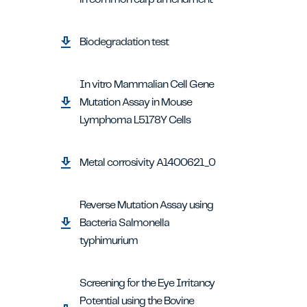
Biodegradation test
In vitro Mammalian Cell Gene
Mutation Assay in Mouse
Lymphoma L5178Y Cells
Metal corrosivity A1400621_0
Reverse Mutation Assay using
Bacteria Salmonella
typhimurium
Screening for the Eye Irritancy
Potential using the Bovine