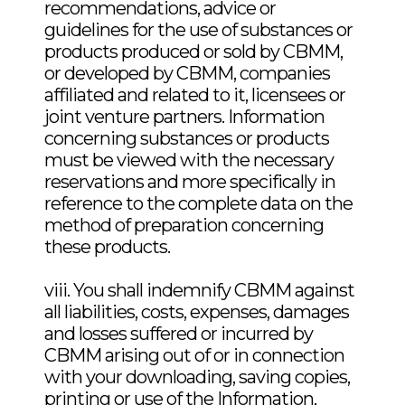
recommendations, advice or
SIP_Niobium_21DEC2017
Statement AdsordesorNb2O5
guidelines for the use of substances or
S0902686
products produced or sold by CBMM,
Water Solubility OECD29_Nb
or developed by CBMM, companies
(S10-02668)
affiliated and related to it, licensees or
Water Solubility
joint venture partners. Information
OECD29Nb2O5 S1002669
concerning substances or products
Water Solubility OECD29_Nb
must be viewed with the necessary
(S10-02668)
reservations and more specifically in
Water SolubilityNb2O5
reference to the complete data on the
2009007401
method of preparation concerning
Water solubility
these products.
Reverse Mutation AssayNb
Water Solubility_Nb
092573A
viii. You shall indemnify CBMM against
(2009_0073_01)
all liabilities, costs, expenses, damages
and losses suffered or incurred by
Oral Dose Range Finding
CBMM arising out of or in connection
Water solubility2
14day_Nb2O5 (092768)
with your downloading, saving copies,
printing or use of the Information,