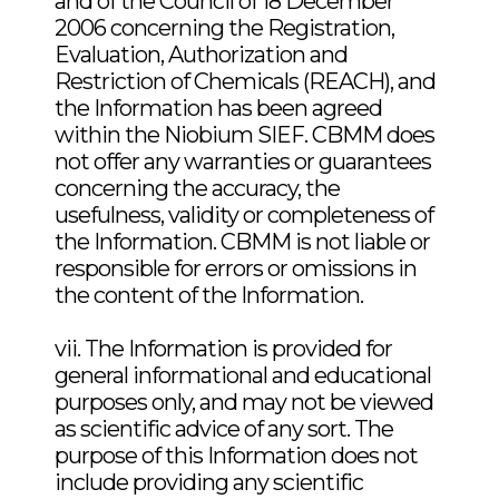
and of the Council of 18 December
2006 concerning the Registration,
Literature Survey Report -
Evaluation, Authorization and
Diniobium pentaoxide
Self ignition
Restriction of Chemicals (REACH), and
the Information has been agreed
within the Niobium SIEF. CBMM does
Mutation Assay in vitroNb2O5
Oxidizing
not offer any warranties or guarantees
092575B
concerning the accuracy, the
Particle size
usefulness, validity or completeness of
Oxidizing PropertiesNb2O5
the Information. CBMM is not liable or
S0902889
responsible for errors or omissions in
Self Ignition_Nb (200901121)
the content of the Information.
Sensitization LLNANb2O5
Sensitization LLNA_Nb
vii. The Information is provided for
092572B
(092572A)
general informational and educational
purposes only, and may not be viewed
as scientific advice of any sort. The
Sludge RespirationNb2O5
Sieve analysis
purpose of this Information does not
S0902690
include providing any scientific