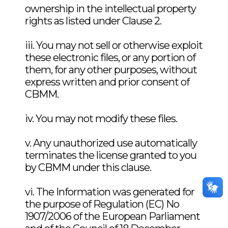
96-8 EyeIrritation
ownership in the intellectual property
Flammability
rights as listed under Clause 2.
Diniobium pentaoxide 1313-
iii. You may not sell or otherwise exploit
96-8 SkinIrritation
In vitro Skin CorrosionNb
these electronic files, or any portion of
2568A
them, for any other purposes, without
Eye Irritancy Potential
express written and prior consent of
HETNb2O5 B
Inhalation Study
CBMM.
iv. You may not modify these files.
FlamabilityNb2O5 S0902888
Literature Survey Report -
Niobium
v. Any unauthorized use automatically
terminates the license granted to you
GranulometryNb2O5
by CBMM under this clause.
2009007404
Mutation Assay in vitroNb
092575A
vi. The Information was generated for
In vitro Skin CorrosionNb2O5
the purpose of Regulation (EC) No
2568B
Reverse Mutation AssayNb
1907/2006 of the European Parliament
092573A