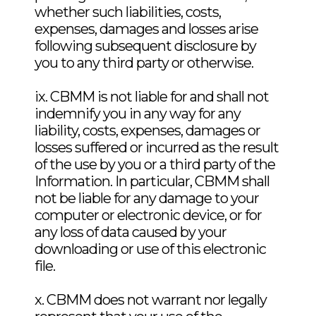
whether such liabilities, costs,
Repeated dose toxicity and
expenses, damages and losses arise
reproduction_Nb2O5 (092790)
following subsequent disclosure by
you to any third party or otherwise.
Report_Bioaccessibility_Nb2O5
ix. CBMM is not liable for and shall not
indemnify you in any way for any
Self Ignition_Nb2O5
liability, costs, expenses, damages or
(200901118)_A
losses suffered or incurred as the result
of the use by you or a third party of the
Information. In particular, CBMM shall
not be liable for any damage to your
computer or electronic device, or for
any loss of data caused by your
downloading or use of this electronic
file.
x. CBMM does not warrant nor legally