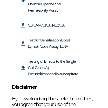
Corneal Opacity and
Permeability Assay
SIP_ANO_15JUNE2018
Test for Sensitisation Local
Lymph Node Assay LLNA
Testing of Effects to the Single
Cell Green Alga
Pseudokirchneriella subcapitata
Disclaimer
Aberration Test in vitro_Nb2O5
Aberration Test in vitroNb
092574A
By downloading these electronic files,
Acute Dermal Toxicity_Nb2O5
you agree that your use of the