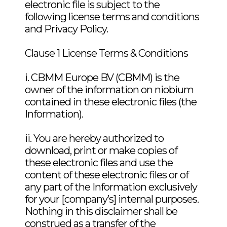
Acute Dermal IrritationNb
electronic file is subject to the
092569A
following license terms and conditions
Acute Oral ToxicityNb2O5
and Privacy Policy.
092576A
Acute Dermal ToxicityNb
Clause 1 License Terms & Conditions
092577A
AnalyticsNb2O5 2009007405
i. CBMM Europe BV (CBMM) is the
owner of the information on niobium
Acute Eye IrritationNb
CSR_Nb2O5_Feb2018
contained in these electronic files (the
092571A
Information).
Diniobium pentaoxide 1313-
Combined dose study
ii. You are hereby authorized to
96-8 AcuteInhalation
download, print or make copies of
these electronic files and use the
Eye Irritancy Potential HETNb A
Diniobium pentaoxide 1313-
content of these electronic files or of
96-8 AmesTest
any part of the Information exclusively
for your [company’s] internal purposes.
Final_Study Report_Nb
Nothing in this disclaimer shall be
bioaccessibility
Diniobium pentaoxide 1313-
construed as a transfer of the