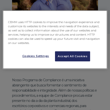
CBMM uses HTTP cookies to improve the navigation experience and
customize its websites to the interests and needs of the data subject,
as well as to collect information about the use of our websites and
services, helping us to improve our structures and content. HTTP
cookies can also be used to speed up your future visit and navigation
Como é o nosso
on our websites.
programa de
Cookies Settings
Accept All Cookies
compliance?
Nosso Programa de Compliance é uma iniciativa
abrangente que busca fomentar o sentimento de
responsabilidade e integridade. Além de nossas políticas e
procedimentos, a equipe de Compliance procura estar
presente no dia a dia da planta industrial, dos
escritórios corporativos e comerciais regionais, para