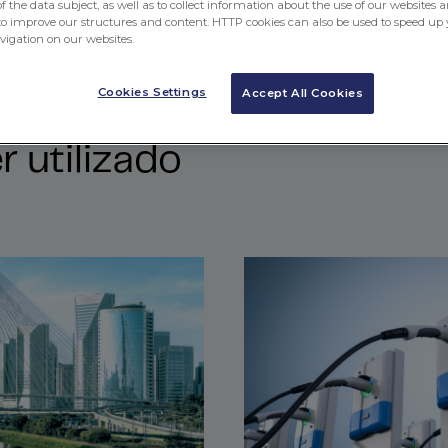
 the data subject, as well as to collect information about the use of our websites a
to improve our structures and content. HTTP cookies can also be used to speed up 
avigation on our websites.
Cookies Settings
Accept All Cookies
 utilizado