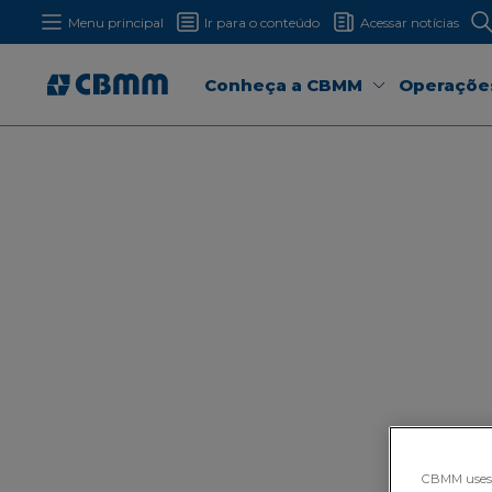
Menu principal
Ir para o conteúdo
Acessar notícias
Conheça a CBMM
Operaçõe
CBMM uses H