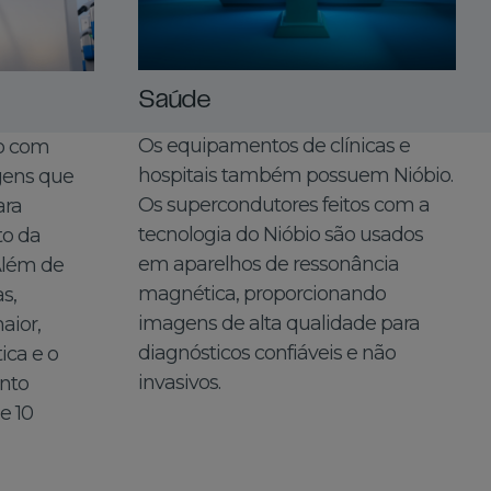
Saúde
Os equipamentos de clínicas e
io com
hospitais também possuem Nióbio.
gens que
Os supercondutores feitos com a
ara
tecnologia do Nióbio são usados
to da
em aparelhos de ressonância
Além de
magnética, proporcionando
s,
imagens de alta qualidade para
aior,
diagnósticos confiáveis e não
ica e o
invasivos.
ento
e 10