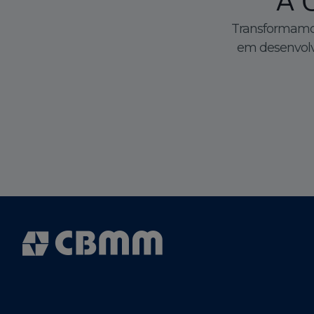
A 
Transformamos
em desenvolv