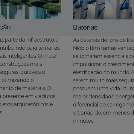
ção
Baterias
az parte da infraestrutura
As baterias de íons de lít
ntribuindo para tornar as
Nióbio têm tantas vanta
is inteligentes. O metal
se tornaram essenciais p
a construções mais
impulsionar o crescimen
 seguras, duráveis e
eletrificação no mundo. 
 otimizando o
serem muito mais segura
ento de materiais. O
possuem uma vida útil m
á presente em viadutos,
maior densidade energét
ojetos arquitetônicos e
diferencial de carregam
s.
ultrarrápido, em menos d
minutos.