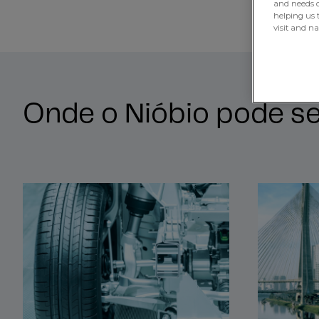
and needs of
helping us 
visit and n
Onde o Nióbio pode ser