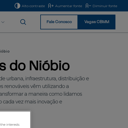
Alto contraste
Aumentar fonte
Diminuir fonte
Fale Conosco
Vagas CBMM
Início
ióbio
s do Nióbio
urbana, infraestrutura, distribuição e
es renováveis vêm utilizando a
transformar a maneira como lidamos
 cada vez mais inovação e
the interests
erdades