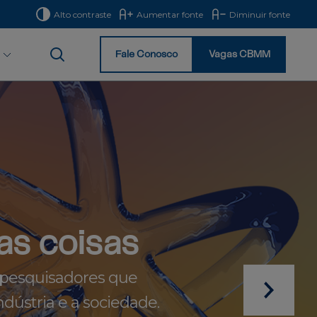
Alto contraste
Aumentar fonte
Diminuir fonte
Fale Conosco
Vagas CBMM
Início
as coisas
 pesquisadores que
dústria e a sociedade.