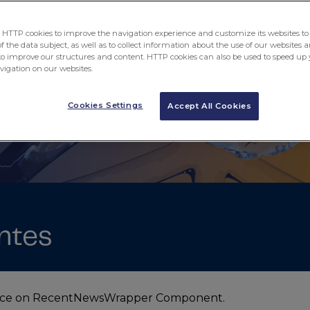
Conheça esta iniciativa
TTP cookies to improve the navigation experience and customize its websites to 
 the data subject, as well as to collect information about the use of our websites a
to improve our structures and content. HTTP cookies can also be used to speed up 
avigation on our websites.
Cookies Settings
Accept All Cookies
ntes
ource on RecentNewsWrapper Component.