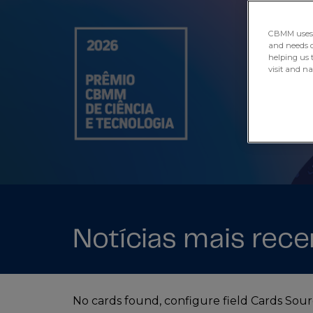
CBMM uses H
and needs of
helping us 
visit and n
Notícias mais rece
No cards found, configure field Cards S