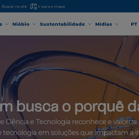
Buscar no site
Ir para o mapa
s
Nióbio
Sustentabilidade
Mídias
PT
m busca o porquê d
Ciência e Tecnologia reconhece e valoriza
 tecnologia em soluções que impactam a in