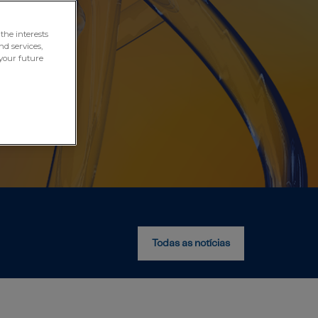
the interests
nd services,
your future
Todas as notícias