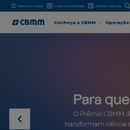
Menu principal
Ir para o conteúdo
Acessar notícias
Conheça a CBMM
Operaçõe
Para que
O Prêmio CBMM de 
transformam ciência e