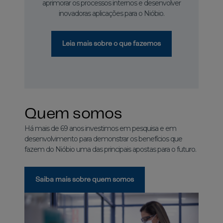
aprimorar os processos internos e desenvolver
inovadoras aplicações para o Nióbio.
Leia mais sobre o que fazemos
2021
Investimos nas
Quem somos
startups Echion e
Há mais de 69 anos investimos em pesquisa e em
desenvolvimento para demonstrar os benefícios que
Battery Streak para
fazem do Nióbio uma das principais apostas para o futuro.
novos
desenvolvimentos
Saiba mais sobre quem somos
em materiais para
baterias de íons de
lítio.