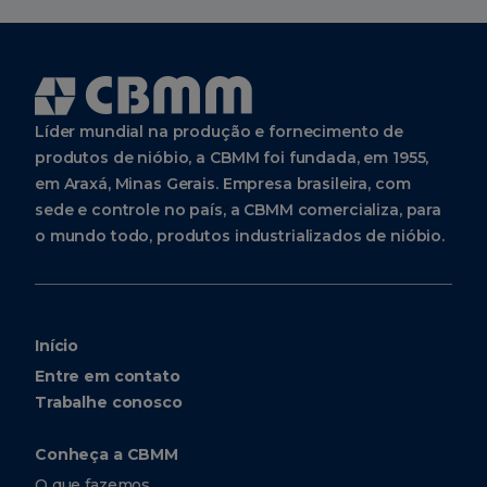
Aplicações
técnica com a
da
Tecnologia
China.
Avenida
Brigadeiro
Faria
Líder mundial na produção e fornecimento de
Lima,
4285, 9º
produtos de nióbio, a CBMM foi fundada, em 1955,
andar
São Paulo
em Araxá, Minas Gerais. Empresa brasileira, com
SP Brasil
sede e controle no país, a CBMM comercializa, para
04538-
o mundo todo, produtos industrializados de nióbio.
133
Anunciamos nosso
+55
investimento na
(11)
2107-
2DM, empresa de
9222
Singapura
Início
Entre em contato
dedicada à
CBMM
Trabalhe conosco
Europe
tecnologia do
BV
Grafeno.
Conheça a CBMM
WTC H-
Tower -
O que fazemos