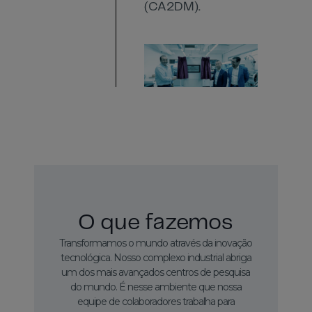
(CA2DM).
2022
Anunciamos uma
nova fase de
O que fazemos
produção de óxido
de Nióbio para
Transformamos o mundo através da inovação
tecnológica. Nosso complexo industrial abriga
baterias, com a
um dos mais avançados centros de pesquisa
Planta de Materiais
do mundo. É nesse ambiente que nossa
equipe de colaboradores trabalha para
para Baterias.