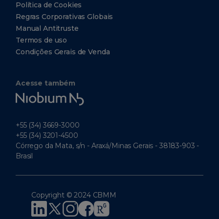
Política de Cookies
0299
Regras Corporativas Globais
Inauguramos
Manual Antitruste
nosso Centro de
CBMM
Termos de uso
North
Pesquisas de
America,
Condições Gerais de Venda
Inc.
Materiais e
5251
Processos
Westheimer
Acesse também
Suite 340
Niobium
Houston
Metalúrgicos em
Texas EUA
Tech
Araxá.
77056
+55 (34) 3669-3000
Tel: +1
+55 (34) 3201-4500
(412)
Córrego da Mata, s/n - Araxá/Minas Gerais - 38183-903 -
221-
7008
Brasil
+1
(412)
221-
7355
Copyright © 2024 CBMM
2011
Escritório