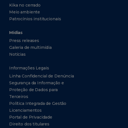
Kika no cerrado
parceria com a
+41
22
Meio ambiente
Toshiba para
318-
Patrocínios institucionais
4050
produção de
Mídias
baterias de lítio
CBMM
Press releases
Asia
com anodos de
Pte.
Galeria de multimídia
Ltd.
óxidos mistos de
Notícias
Nióbio e Titânio
10 Collyer
Quay ​
Informações Legais
#26-10
(NTO).
Ocean
Linha Confidencial de Denúncia
Financial
Centre
Segurança da Informação e
Singapura
Singapura
Proteção de Dados para
Terceiros
049315
Política Integrada de Gestão
+65
Licenciamentos
6303-
0290
Portal de Privacidade
+65
Direito dos titulares
2017
6303-