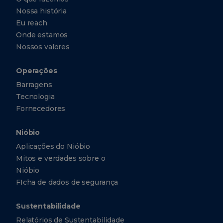
Zuidplein
96 / 1077
Nossa história
XV
Amsterdã
Realizamos a
Eu reach
Países
Onde estamos
Baixos
primeira edição do
Nossos valores
+31
Prêmio CBMM de
(0)
20
Ciência e
Operações
881-
3140
Barragens
Tecnologia.
+31
Tecnologia
(0)
20
Fornecedores
881-
3140
Nióbio
Aplicações do Nióbio
CBMM
Mitos e verdades sobre o
Technology
Suisse
Nióbio
FIcha de dados de segurança
Avenue
Pictet-de-
2018
Rochemont,
Sustentabilidade
8, 1207
Genebra
Anunciamos nossa
Relatórios de Sustentabilidade
Suíça