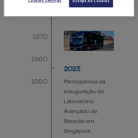
Cookies Settings
Accept All Cookies
Caminhões e
1980
Ônibus.
1970
1960
2023
1950
Participamos da
inauguração do
Laboratório
Avançado de
Baterias em
Singapura