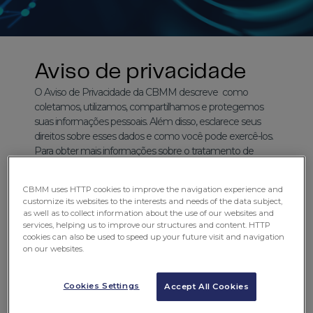
Aviso de privacidade
O Aviso de Privacidade da CBMM descreve como
coletamos, utilizamos, compartilhamos e protegemos
suas informações pessoais. Além disso, esclarece seus
direitos sobre esses dados e como você pode exercê-los.
Para obter mais informações sobre o tratamento de
dados pessoais, clique no botão abaixo.
CBMM uses HTTP cookies to improve the navigation experience and
customize its websites to the interests and needs of the data subject,
Acessar aviso externo de privacidade
as well as to collect information about the use of our websites and
services, helping us to improve our structures and content. HTTP
cookies can also be used to speed up your future visit and navigation
on our websites.
Cookies Settings
Accept All Cookies