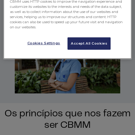
CBMM uses HTTP cookies to improve the navigation experience and
As regras descritas neste documento devem
customize its websites to the interests and needs of the data subject,
as well as to collect information about the use of our websites and
ser aplicadas globalmente, mesmo tendo
services, helping us to improve our structures and content. HTTP
diferenças entre as legislações.
cookies can also be used to speed up your future visit and navigation
on our websites.
Cookies Settings
Accept All Cookies
Os princípios que nos fazem
ser CBMM