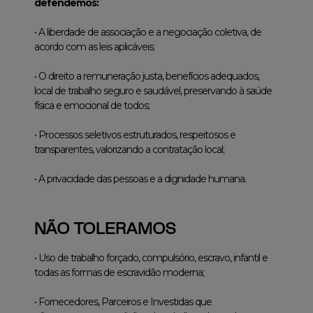
defendemos:
• A liberdade de associação e a negociação coletiva, de
acordo com as leis aplicáveis;
• O direito a remuneração justa, benefícios adequados,
local de trabalho seguro e saudável, preservando à saúde
física e emocional de todos;
• Processos seletivos estruturados, respeitosos e
transparentes, valorizando a contratação local;
• A privacidade das pessoas e a dignidade humana.
NÃO TOLERAMOS
• Uso de trabalho forçado, compulsório, escravo, infantil e
todas as formas de escravidão moderna;
• Fornecedores, Parceiros e Investidas que