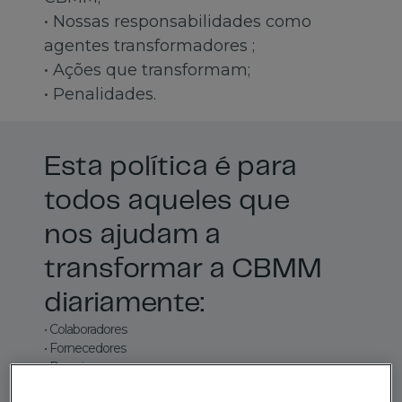
• Nossas responsabilidades como
agentes transformadores ;
• Ações que transformam;
• Penalidades.
Esta política é para
todos aqueles que
nos ajudam a
transformar a CBMM
diariamente:
• Colaboradores
• Fornecedores
• Parceiros
• Investidores