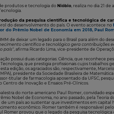
de produtos e tecnologia do
Nióbio
, realiza no dia 21 de
Tecnologia.
produção da pesquisa científica e tecnológica de car
 prol do desenvolvimento do país. O evento acontece no
or do Prêmio Nobel de Economia em 2018, Paul Ro
BMM de deixar um legado para o Brasil para além do d
ecimento científico e tecnológico gera contribuições e
o país"
, afirma Ricardo Lima, vice-presidente de Opera
iação possui duas categorias: Ciência, que reconhece pe
Tecnologia, que prestigia profissionais cujos trabalhos 
esta edição, os agraciados são, respectivamente, Marcelo 
(IMPA), presidente da Sociedade Brasileira de Matemátic
ofessor-titular de farmacologia aposentado da UFSC, pes
do Centro de Inovação e Ensaios Pré-Clínicos.
palestra do norte-americano Paul Romer, convidado espec
rêmio Nobel de Economia, no ano passado, pela Teoria 
 de um país ao sustentar que investimentos em capita
scimento econômico. Romer também é responsável pelo c
ul Romer provou que o legado da pesquisa tecnológica