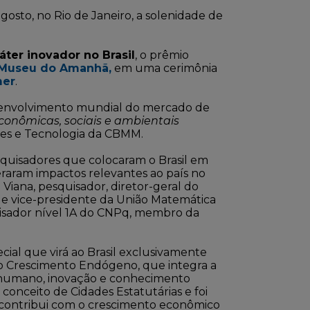
 agosto, no Rio de Janeiro, a solenidade de
áter inovador no Brasil
, o prêmio
Museu do Amanhã,
em uma cerimônia
mer
.
esenvolvimento mundial do mercado de
conômicas, sociais e ambientais
ções e Tecnologia da CBMM.
squisadores que colocaram o Brasil em
geraram impactos relevantes ao país no
Viana, pesquisador, diretor-geral do
a e vice-presidente da União Matemática
quisador nível 1A do CNPq, membro da
ial que virá ao Brasil exclusivamente
do Crescimento Endógeno, que integra a
l humano, inovação e conhecimento
onceito de Cidades Estatutárias e foi
 contribui com o crescimento econômico