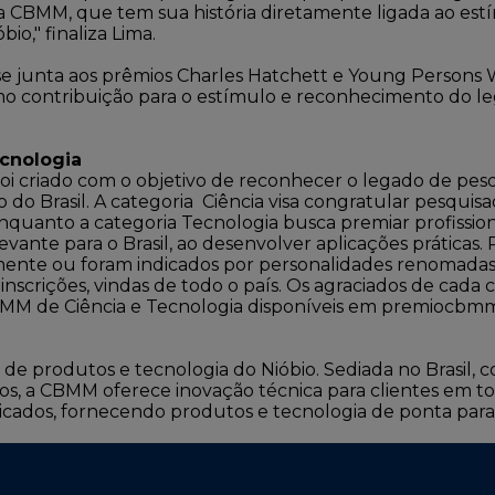
da CBMM, que tem sua história diretamente ligada ao est
io," finaliza Lima.
e junta aos prêmios Charles Hatchett e Young Persons 
 contribuição para o estímulo e reconhecimento do leg
cnologia
oi criado com o objetivo de reconhecer o legado de pe
 do Brasil. A categoria Ciência visa congratular pesquis
enquanto a categoria Tecnologia busca premiar profissio
vante para o Brasil, ao desenvolver aplicações práticas.
ente ou foram indicados por personalidades renomadas 
inscrições, vindas de todo o país. Os agraciados de cad
BMM de Ciência e Tecnologia disponíveis em
premiocbmm
 produtos e tecnologia do Nióbio. Sediada no Brasil, com
os, a CBMM oferece inovação técnica para clientes em t
dicados, fornecendo produtos e tecnologia de ponta para