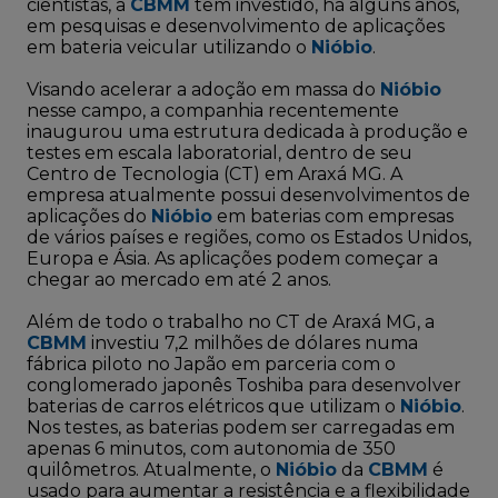
cientistas, a
CBMM
tem investido, há alguns anos,
em pesquisas e desenvolvimento de aplicações
em bateria veicular utilizando o
Nióbio
.
Visando acelerar a adoção em massa do
Nióbio
nesse campo, a companhia recentemente
inaugurou uma estrutura dedicada à produção e
testes em escala laboratorial, dentro de seu
Centro de Tecnologia (CT) em Araxá MG. A
empresa atualmente possui desenvolvimentos de
aplicações do
Nióbio
em baterias com empresas
de vários países e regiões, como os Estados Unidos,
Europa e Ásia. As aplicações podem começar a
chegar ao mercado em até 2 anos.
Além de todo o trabalho no CT de Araxá MG, a
CBMM
investiu 7,2 milhões de dólares numa
fábrica piloto no Japão em parceria com o
conglomerado japonês Toshiba para desenvolver
baterias de carros elétricos que utilizam o
Nióbio
.
Nos testes, as baterias podem ser carregadas em
apenas 6 minutos, com autonomia de 350
quilômetros. Atualmente, o
Nióbio
da
CBMM
é
usado para aumentar a resistência e a flexibilidade