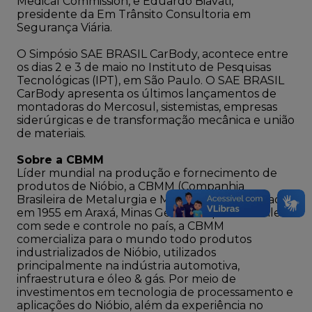
Medical Commission, e Eduardo Biavati,
presidente da Em Trânsito Consultoria em
Segurança Viária.
O Simpósio SAE BRASIL CarBody, acontece entre
os dias 2 e 3 de maio no Instituto de Pesquisas
Tecnológicas (IPT), em São Paulo. O SAE BRASIL
CarBody apresenta os últimos lançamentos de
montadoras do Mercosul, sistemistas, empresas
siderúrgicas e de transformação mecânica e união
de materiais.
Sobre a CBMM
Líder mundial na produção e fornecimento de
produtos de Nióbio, a CBMM (Companhia
Brasileira de Metalurgia e Mineração) foi fundada
em 1955 em Araxá, Minas Gerais. Empresa brasileira
com sede e controle no país, a CBMM
comercializa para o mundo todo produtos
industrializados de Nióbio, utilizados
principalmente na indústria automotiva,
infraestrutura e óleo & gás. Por meio de
investimentos em tecnologia de processamento e
aplicações do Nióbio, além da experiência no