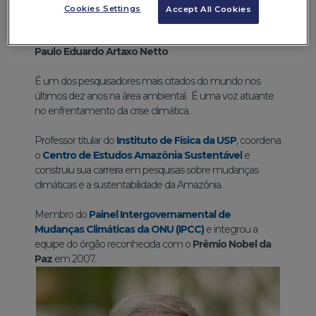
Cookies Settings
Accept All Cookies
Categoria Ciência
Paulo Eduardo Artaxo Netto
É um dos pesquisadores mais citados do mundo nos
últimos dez anos na área ambiental. É uma voz atuante
no enfrentamento da crise climática.
Professor titular do
Instituto de Física da USP
, coordena
o
Centro de Estudos Amazônia Sustentável
e
construiu sua carreira em pesquisas sobre mudanças
climáticas e a sustentabilidade da Amazônia.
Membro do
Painel Intergovernamental de
Mudanças Climáticas da ONU (IPCC)
e integrou a
equipe do órgão reconhecida com o
Prêmio Nobel da
Paz
em 2007.