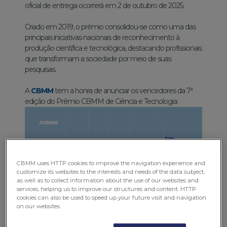
oficial de entrega ocorrerá em 2 de outubro de 2025.
Criado em 2019, o prêmio consolidou-se como uma das
principais iniciativas nacionais de reconhecimento à
produção científica e tecnológica, destacando profissionais
que transformam a sociedade por meio de suas
pesquisas.
A
CBMM
tem a honra de anunciar os vencedores da 7ª
edição do Prêmio CBMM de Ciência e Tecnologia:
CBMM uses HTTP cookies to improve the navigation experience and
customize its websites to the interests and needs of the data subject,
as well as to collect information about the use of our websites and
services, helping us to improve our structures and content. HTTP
cookies can also be used to speed up your future visit and navigation
on our websites.