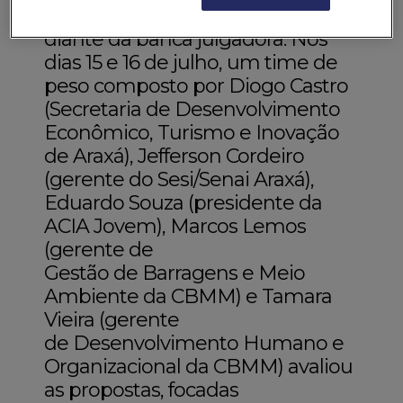
tiveram a oportunidade de brilhar
diante da banca julgadora. Nos
dias 15 e 16 de julho, um time de
peso composto por Diogo Castro
(Secretaria de Desenvolvimento
Econômico, Turismo e Inovação
de Araxá), Jefferson Cordeiro
(gerente do Sesi/Senai Araxá),
Eduardo Souza (presidente da
ACIA Jovem), Marcos Lemos
(gerente de
Gestão de Barragens e Meio
Ambiente da CBMM) e Tamara
Vieira (gerente
de Desenvolvimento Humano e
Organizacional da CBMM) avaliou
as propostas, focadas