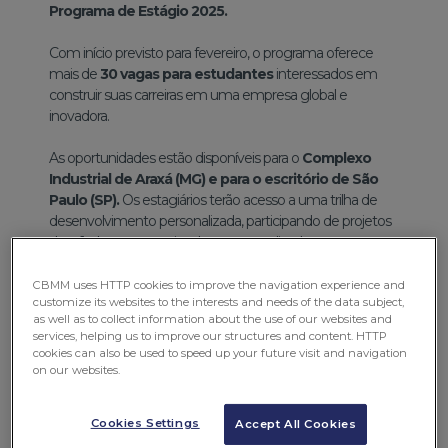
Programa de Estágio 2025.
Com início previsto para fevereiro, o programa oferece
mais de
30 vagas para estudantes
interessados em
construir suas carreiras em uma empresa global e
inovadora.
As oportunidades estão disponíveis para o
Complexo
Industrial de Araxá (MG) e para o escritório de São
Paulo (SP).
Os estagiários terão acesso a uma trilha de
desenvolvimento personalizada, participando de projetos
desafiadores que estimulam o aprendizado e promovem
o crescimento profissional.
CBMM uses HTTP cookies to improve the navigation experience and
customize its websites to the interests and needs of the data subject,
as well as to collect information about the use of our websites and
services, helping us to improve our structures and content. HTTP
cookies can also be used to speed up your future visit and navigation
on our websites.
Cookies Settings
Accept All Cookies