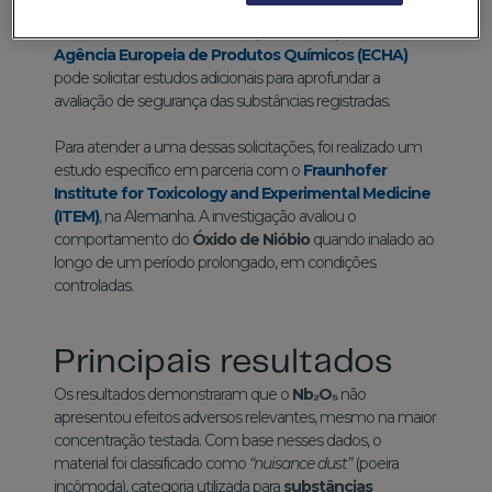
e a avaliação periódica de substâncias químicas
comercializadas na União Europeia. Nesse processo, a
Agência Europeia de Produtos Químicos (ECHA)
pode solicitar estudos adicionais para aprofundar a
avaliação de segurança das substâncias registradas.
Para atender a uma dessas solicitações, foi realizado um
estudo específico em parceria com o
Fraunhofer
Institute for Toxicology and Experimental Medicine
(ITEM)
, na Alemanha. A investigação avaliou o
comportamento do
Óxido de Nióbio
quando inalado ao
longo de um período prolongado, em condições
controladas.
Principais resultados
Os resultados demonstraram que o
Nb₂O₅
não
apresentou efeitos adversos relevantes, mesmo na maior
concentração testada. Com base nesses dados, o
material foi classificado como
“nuisance dust”
(poeira
incômoda), categoria utilizada para
substâncias