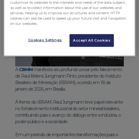
customize its websites to the interests and needs of the data subject,
as well as to collect information about the use of our websites and
services, helping us to improve our structures and content. HTTP
cookies can also be used to speed up your future visit and navigation
on our websites.
Cookies Settings
Accept All Cookies
A
CBMM
manifesta seu profundo pesar pelo falecimento
de Raul Belens Jungmann Pinto, presidente do Instituto
Brasileiro de Mineração (IBRAM), ocorrido em 18 de
janeiro de 2026, em Brasília.
À frente do IBRAM, Raul Jungmann teve papel relevante
no fortalecimento institucional do setor mineral brasileiro,
contribuindo para o avanço do diálogo entre a indústria, o
poder público e a sociedade.
Em um período de importantes transformações para o