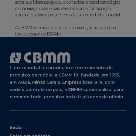
setor, sua liderança ajudou a consolidar o papel estratégico
da mineração para o país, deixando uma contribuição
significativa para o presente e o futuro da indústria mineral.
A CBMM se solidariza com os familiares, amigos e com
toda a equipe do IBRAM.
Líder mundial na produção e fornecimento de
produtos de nióbio, a CBMM foi fundada, em 1955,
em Araxá, Minas Gerais. Empresa brasileira, com
sede e controle no país, a CBMM comercializa, para
o mundo todo, produtos industrializados de nióbio.
Início
Entre em contato