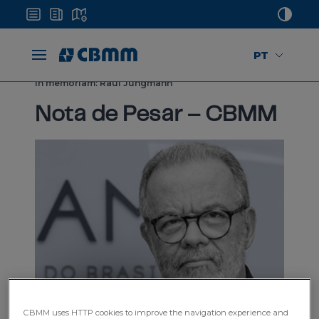
PT
Home
Mídias
Notícias
In memoriam: Raul Jungmann
Nota de Pesar – CBMM
CBMM uses HTTP cookies to improve the navigation experience and