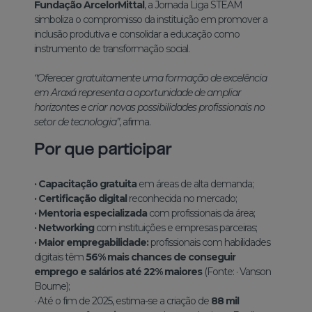
Fundação ArcelorMittal
, a Jornada Liga STEAM
simboliza o compromisso da instituição em promover a
inclusão produtiva e consolidar a educação como
instrumento de transformação social.
“Oferecer gratuitamente uma formação de excelência
em Araxá representa a oportunidade de ampliar
horizontes e criar novas possibilidades profissionais no
setor de tecnologia”
, afirma.
Por que participar
·
Capacitação gratuita
em áreas de alta demanda;
·
Certificação digital
reconhecida no mercado;
·
Mentoria especializada
com profissionais da área;
·
Networking
com instituições e empresas parceiras;
·
Maior empregabilidade:
profissionais com habilidades
digitais têm
56% mais chances de conseguir
emprego e salários até 22% maiores
(Fonte:
·
Vanson
Bourne);
·
Até o fim de 2025, estima-se a criação de
88 mil