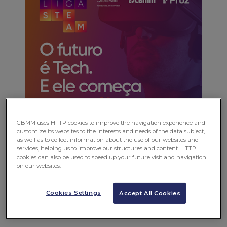
CBMM uses HTTP cookies to improve the navigation experience and
customize its websites to the interests and needs of the data subject,
as well as to collect information about the use of our websites and
services, helping us to improve our structures and content. HTTP
cookies can also be used to speed up your future visit and navigation
on our websites.
Cookies Settings
Accept All Cookies