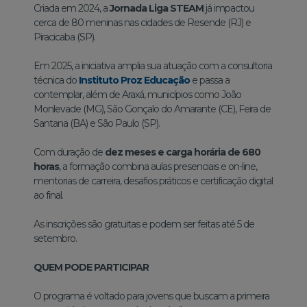
Criada em 2024, a
Jornada Liga STEAM
já impactou
cerca de 80 meninas nas cidades de Resende (RJ) e
Piracicaba (SP).
Em 2025, a iniciativa amplia sua atuação com a consultoria
técnica do
Instituto Proz Educação
e passa a
contemplar, além de Araxá, municípios como João
Monlevade (MG), São Gonçalo do Amarante (CE), Feira de
Santana (BA) e São Paulo (SP).
Com duração de
dez meses e carga horária de 680
horas
, a formação combina aulas presenciais e on-line,
mentorias de carreira, desafios práticos e certificação digital
ao final.
As inscrições são gratuitas e podem ser feitas até 5 de
setembro.
QUEM PODE PARTICIPAR
O programa é voltado para jovens que buscam a primeira