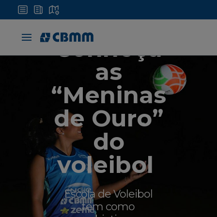
Conheça
as
“Meninas
de Ouro”
do
voleibol
Escola de Voleibol
tem como