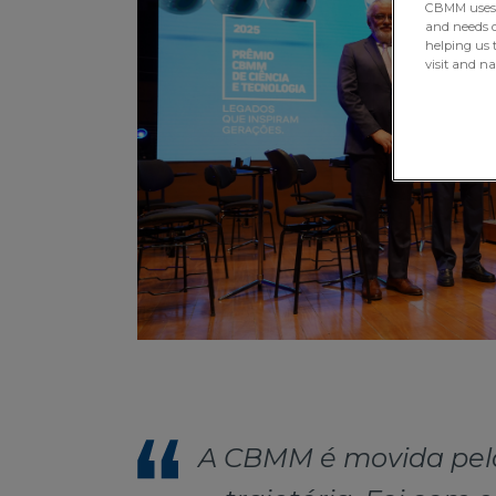
CBMM uses H
and needs of
helping us 
visit and n
A CBMM é movida pela 