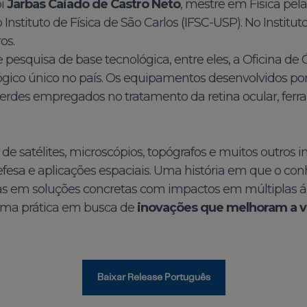
oi
Jarbas Caiado de Castro Neto
, mestre em Física pel
o Instituto de Física de São Carlos (IFSC-USP). No Institu
os.
esquisa de base tecnológica, entre eles, a Oficina de Ó
co único no país. Os equipamentos desenvolvidos por 
verdes empregados no tratamento da retina ocular, fer
 satélites, microscópios, topógrafos e muitos outros i
 defesa e aplicações espaciais. Uma história em que o 
s em soluções concretas com impactos em múltiplas áre
orma prática em busca de
inovações que melhoram a v
Baixar Release Português