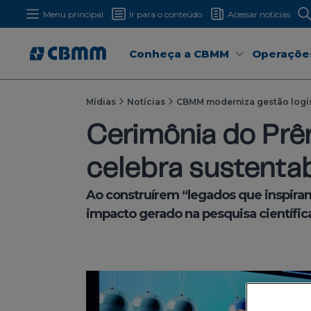
Menu principal
Ir para o conteúdo
Acessar notícias
Conheça a CBMM
Operaçõe
Mídias
Notícias
CBMM moderniza gestão logí
Cerimônia do Prê
celebra sustentab
Ao construírem “legados que inspiram
impacto gerado na pesquisa científica