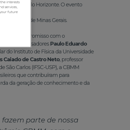
the interests
 Gerais, em Belo Horizonte. O evento
nd services,
your future
Filarmônica de Minas Gerais.
égica e o compromisso com o
el dos pesquisadores
Paulo Eduardo
ular do Instituto de Física da Universidade
s Caiado de Castro Neto
, professor
ca de São Carlos (IFSC-USP), a CBMM
sileiros que contribuíram para
arda da geração de conhecimento e da
a fazem parte de nossa