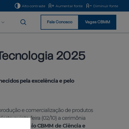
Alto contraste
Aumentar fonte
Diminuir fonte
Fale Conosco
Vagas CBMM
Início
Tecnologia 2025
ecidos pela excelência e pelo
 produção e comercialização de produtos
 desta quinta-feira (02/10) a cerimônia
ição do
Prêmio CBMM de Ciência e