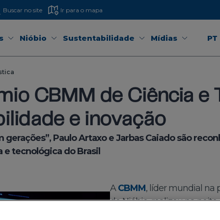
Buscar no site
Ir para o mapa
s
Nióbio
Sustentabilidade
Mídias
PT
stica
mio CBMM de Ciência e 
ilidade e inovação
 gerações”, Paulo Artaxo e Jarbas Caiado são reconh
 e tecnológica do Brasil
A
CBMM
, líder mundial na
de Nióbio, realizou na noite
de premiação da sétima ed