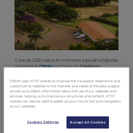
O ano de 2026 marca um momento especial na trajetória
ambiental da
CBMM
: os 40 anos do
Criadouro
Conservacionista de Fauna Silvestre
, estrutura que
integra o
Centro de Desenvolvimento Ambiental
CBMM uses HTTP cookies to improve the navigation experience and
(CDA)
e é referência nacional em conservação da
customize its websites to the interests and needs of the data subject,
biodiversidade do Cerrado.
as well as to collect information about the use of our websites and
services, helping us to improve our structures and content. HTTP
cookies can also be used to speed up your future visit and navigation
Para entender melhor o que representa esse espaço, é
on our websites.
importante começar pela forma como ele se define.
O
Criadouro não é um zoológico.
Embora os jardins
Cookies Settings
zoológicos também desempenhem papel relevante na
Accept All Cookies
educação ambiental, na pesquisa e na conservação de