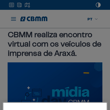
PT
A CBMM realiza encontro virtual com imprensa de Araxá
CBMM realiza encontro
virtual com os veículos de
imprensa de Araxá.