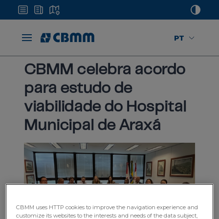
PT
Home
Mídias
Notícias
CBMM e saúde em Araxá
CBMM celebra acordo
para estudo de
viabilidade do Hospital
Municipal de Araxá
CBMM uses HTTP cookies to improve the navigation experience and
customize its websites to the interests and needs of the data subject,