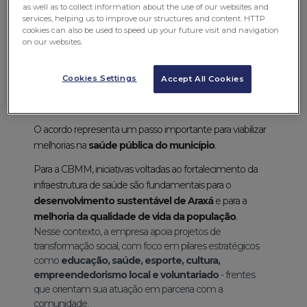
as well as to collect information about the use of our websites and
services, helping us to improve our structures and content. HTTP
cookies can also be used to speed up your future visit and navigation
A
CBMM
, líder na produção e comercialização de
on our websites.
produtos de nióbio
, celebra a
assinatura do acordo
de cooperação técnica com a
CODEMIG
(Companhia
de Desenvolvimento Econômico de Minas Gerais) e com
Cookies Settings
Accept All Cookies
a
Prefeitura Municipal de Araxá
, para o
estudo de
viabilidade do Hospital Municipal de Araxá
.
O acordo representa um passo importante para viabilizar
melhorias na
saúde pública do município
.
Para a CBMM, iniciativas voltadas ao fortalecimento da
infraestrutura de saúde são fundamentais para o
desenvolvimento sustentável de Araxá
e para a
melhoria da qualidade de vida da população
.
Nesse contexto, a empresa apoia projetos de
transformação social, com foco em pilares estratégicos
como
educação, saúde, esporte, cultura,
empreendedorismo local e voluntariado
- frentes
que orientam sua atuação em parceria com a
comunidade.