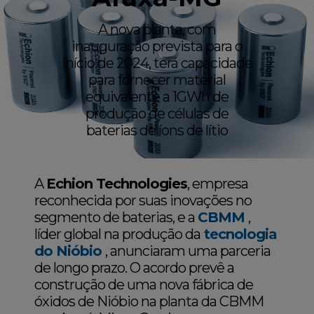
A nova planta, com
inauguração prevista para o
início de 2024, terá capacidade
para fornecer material
equivalente a 1GWh de
produção de células de
baterias de íons de lítio
A
Echion Technologies
, empresa
reconhecida por suas inovações no
segmento de baterias, e a
CBMM
,
líder global na produção da
tecnologia
do Nióbio
, anunciaram uma parceria
de longo prazo. O acordo prevê a
construção de uma nova fábrica de
óxidos de Nióbio na planta da CBMM