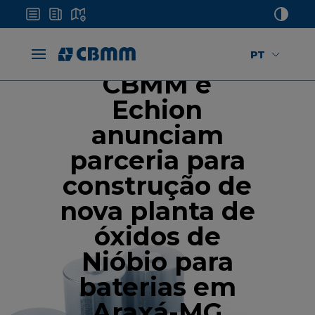
PT
CBMM e
Echion
anunciam
parceria para
construção de
nova planta de
óxidos de
Nióbio para
baterias em
Araxá-MG