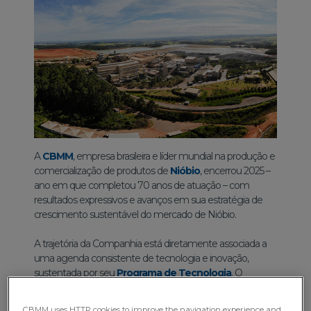
A
CBMM
, empresa brasileira e líder mundial na produção e
comercialização de produtos de
Nióbio
, encerrou 2025 –
ano em que completou 70 anos de atuação – com
resultados expressivos e avanços em sua estratégia de
crescimento sustentável do mercado de Nióbio.
A trajetória da Companhia está diretamente associada a
uma agenda consistente de tecnologia e inovação,
sustentada por seu
Programa de Tecnologia
. O
Programa reúne projetos voltados à ampliação das
aplicações do Nióbio e ao desenvolvimento de novos
CBMM uses HTTP cookies to improve the navigation experience and