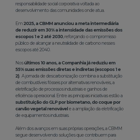
responsabilidade social corporativa voltada ao
desenvolvimento das comunidades onde atua.
Em
2025, a CBMM anunciou a meta intermediária
de reduzir em 30% a intensidade das emissões dos
escopos 1 e 2 até 2030
, reforçando o compromisso
público de alcançar a neutralidade de carbono nesses
escopos até 2040.
Nos
últimos 10 anos, a Companhia já reduziu em
55% suas emissões diretas e indiretas (escopos 1 e
2)
. A jornada de descarbonização combina a substituição
de combustíveis fósseis por alternativas renováveis, a
eletrificação de processos industriais e ganhos de
eficiência operacional. Entre as principais iniciativas estão a
substituição do GLP por biometano, do coque por
carvão vegetal renovável
e a ampliação da eletrificação
de equipamentos industriais.
Além dos avanços em suas próprias operações, a CBMM
segue desenvolvendo soluções que contribuem para