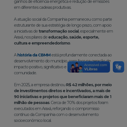
ganhos de eficiência energética e redução de emissões
em diferentes cadeias produtivas.
A atuação social da Companhia permaneceu como parte
estruturante de sua estratégia de longo prazo, com apoio
a iniciativas de
transformação social
, especialmente em
Araxá, nos pilares de
educação, saúde, esporte,
cultura e empreendedorismo
.
A
história da CBMM
está profundamente conectada ao
desenvolvimento do município, com foco na geração de
impacto positivo, significativo e duradouro para a
comunidade.
Em 2025, a empresa destinou
R$ 42 milhões, por meio
de investimentos diretos e incentivados, a mais de
90 iniciativas e projetos que beneficiaram mais de 1
milhão de pessoas
. Cerca de 70% dos projetos foram
executados em Araxá, reforçando o compromisso
contínuo da Companhia com o desenvolvimento
socioeconômico local.