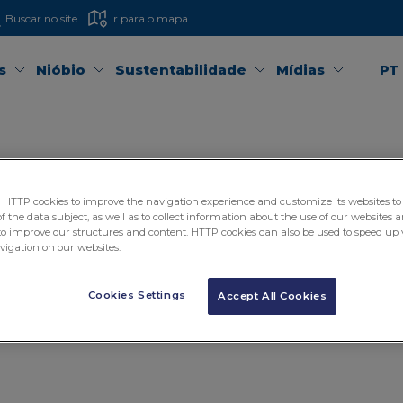
Buscar no site
Ir para o mapa
s
Nióbio
Sustentabilidade
Mídias
PT
Busque na CBMM
TTP cookies to improve the navigation experience and customize its websites to 
 the data subject, as well as to collect information about the use of our websites a
to improve our structures and content. HTTP cookies can also be used to speed up 
erramenta de busca para encontrar informações sobre nos
avigation on our websites.
projetos, parcerias e iniciativas sociais.
Cookies Settings
Accept All Cookies