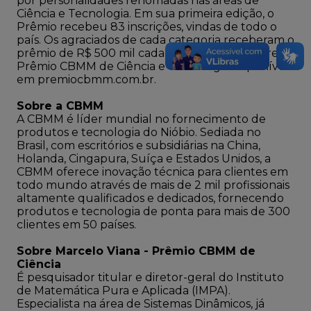
por personalidades renomadas nas áreas de
Ciência e Tecnologia. Em sua primeira edição, o
Prêmio recebeu 83 inscrições, vindas de todo o
país. Os agraciados de cada categoria receberam o
prêmio de R$ 500 mil cada. Mais detalhes sobre o
Prêmio CBMM de Ciência e Tecnologia disponíveis
em
premiocbmm.com.br
.
Sobre a CBMM
A CBMM é líder mundial no fornecimento de
produtos e tecnologia do Nióbio. Sediada no
Brasil, com escritórios e subsidiárias na China,
Holanda, Cingapura, Suíça e Estados Unidos, a
CBMM oferece inovação técnica para clientes em
todo mundo através de mais de 2 mil profissionais
altamente qualificados e dedicados, fornecendo
produtos e tecnologia de ponta para mais de 300
clientes em 50 países.
Sobre Marcelo Viana - Prêmio CBMM de
Ciência
É pesquisador titular e diretor-geral do Instituto
de Matemática Pura e Aplicada (IMPA).
Especialista na área de Sistemas Dinâmicos, já